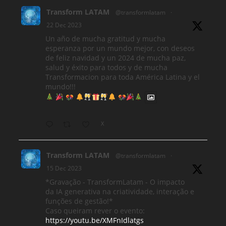
Transform LATAM
@transformlatam
·
22 Dec 2023
Un año de mucha gratitud y mucha
esperanza por un mundo mejor, con deseos
de feliz navidad y un 2024 de mucha paz,
salud y éxito para todos y de mucha
Transformacion para toda América Latina y el
mundo!!!
X
Transform LATAM
@transformlatam
·
15 Dec 2023
*Gravação - TransformLatam - O impacto
da IA ​​generativa na criatividade, interação e
funções de gestão!*
Caso queiram rever o evento:
https://youtu.be/XMFnIdlatgs