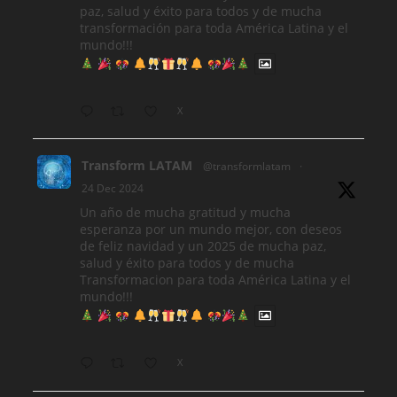
paz, salud y éxito para todos y de mucha
transformación para toda América Latina y el
mundo!!!
X
Transform LATAM
@transformlatam
·
24 Dec 2024
Un año de mucha gratitud y mucha
esperanza por un mundo mejor, con deseos
de feliz navidad y un 2025 de mucha paz,
salud y éxito para todos y de mucha
Transformacion para toda América Latina y el
mundo!!!
X