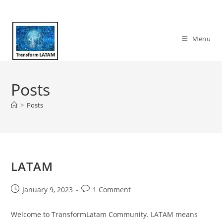
Skip
to
content
Menu
Posts
>
Posts
LATAM
Post
Post
January 9, 2023
1 Comment
published:
comments:
Welcome to TransformLatam Community. LATAM means