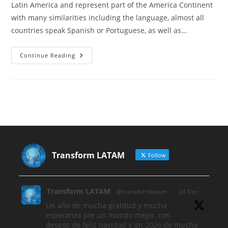
Latin America and represent part of the America Continent
with many similarities including the language, almost all
countries speak Spanish or Portuguese, as well as…
LATAM
Continue Reading
Transform LATAM
Follow
Transform LATAM
@transformlatam
·
24 Dec
Un año de mucha gratitud y mucha
esperanza por un mundo mejor, con
deseos de feliz navidad y un 2026 de mucha