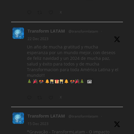
X
Transform LATAM
@transformlatam
·
22 Dec 2023
Un año de mucha gratitud y mucha
esperanza por un mundo mejor, con deseos
de feliz navidad y un 2024 de mucha paz,
salud y éxito para todos y de mucha
Transformacion para toda América Latina y el
mundo!!!
X
Transform LATAM
@transformlatam
·
15 Dec 2023
*Gravação - TransformLatam - O impacto