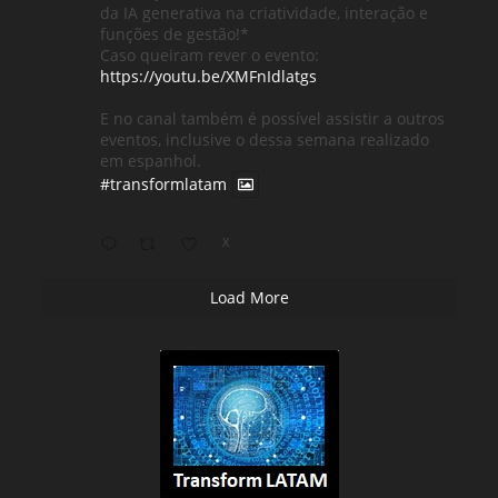
da IA ​​generativa na criatividade, interação e
funções de gestão!*
Caso queiram rever o evento:
https://youtu.be/XMFnIdlatgs
E no canal também é possível assistir a outros
eventos, inclusive o dessa semana realizado
em espanhol.
#transformlatam
X
Load More