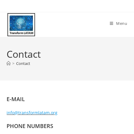
Skip
to
content
Menu
Contact
>
Contact
E-MAIL
info@transformlatam.org
PHONE NUMBERS