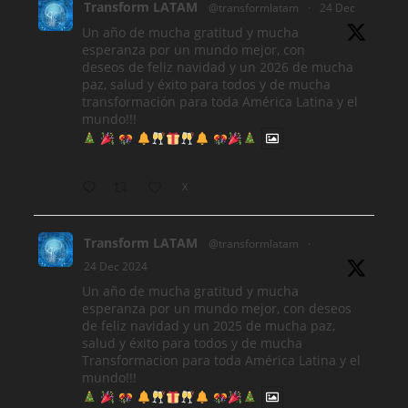
Transform LATAM
@transformlatam
·
24 Dec
Un año de mucha gratitud y mucha
esperanza por un mundo mejor, con
deseos de feliz navidad y un 2026 de mucha
paz, salud y éxito para todos y de mucha
transformación para toda América Latina y el
mundo!!!
X
Transform LATAM
@transformlatam
·
24 Dec 2024
Un año de mucha gratitud y mucha
esperanza por un mundo mejor, con deseos
de feliz navidad y un 2025 de mucha paz,
salud y éxito para todos y de mucha
Transformacion para toda América Latina y el
mundo!!!